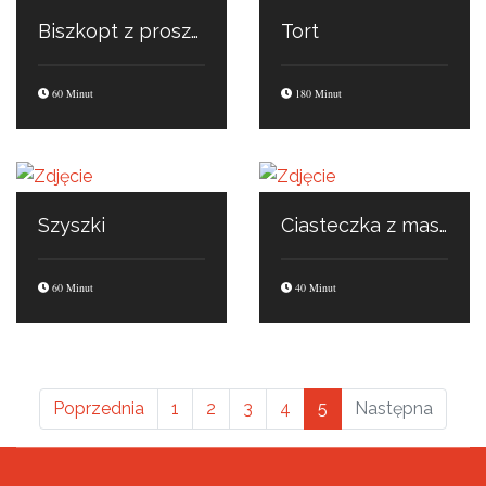
Biszkopt z proszkiem do pieczenia
Tort
60 Minut
180 Minut
Szyszki
Ciasteczka z masłem orzechowym
60 Minut
40 Minut
Poprzednia
1
2
3
4
5
Następna