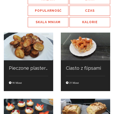
POPULARNOŚĆ
CZAS
SKALA MNIAM
KALORIE
Pieczone plasterki ziemniaczków
Ciasto z flipsami
90 Minut
25 Minut