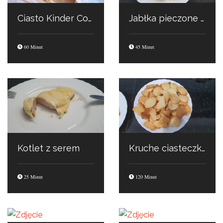
Ciasto Kinder Country
Jabłka pieczone z chlebem
60 Minut
45 Minut
Kotlet z serem
Kruche ciasteczka
25 Minut
120 Minut