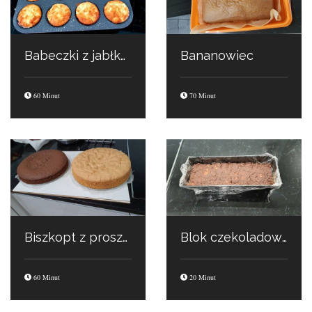
Babeczki z jabłkami
Bananowiec
60 Minut
70 Minut
Biszkopt z proszkiem do pieczenia
Blok czekoladowy
60 Minut
20 Minut