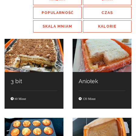
POPULARNOŚĆ
CZAS
SKALA MNIAM
KALORIE
3 bit
Aniołek
60 Minut
120 Minut