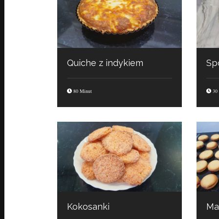
Quiche z indykiem
Sp
80 Minut
30 
Kokosanki
Ma