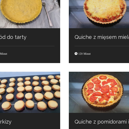
ód do tarty
Minut
120 Minut
rkizy