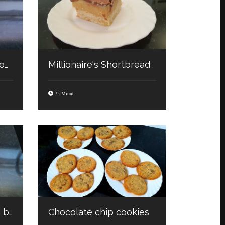
Quiche z mięsem mielonym
Millionaire's Shortbread
75 Minut
Quiche z pomidorami i boczkiem
Chocolate chip cookies