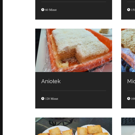
60 Minut
150
Aniołek
Mi
120 Minut
100