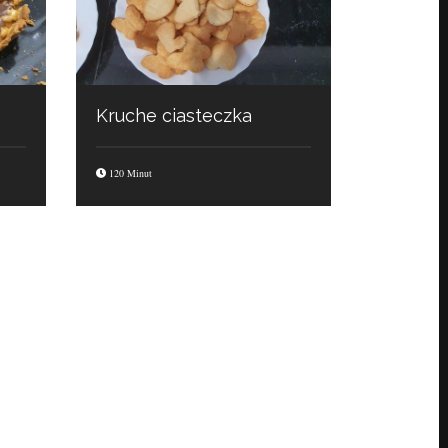
Kruche ciasteczka
120 Minut