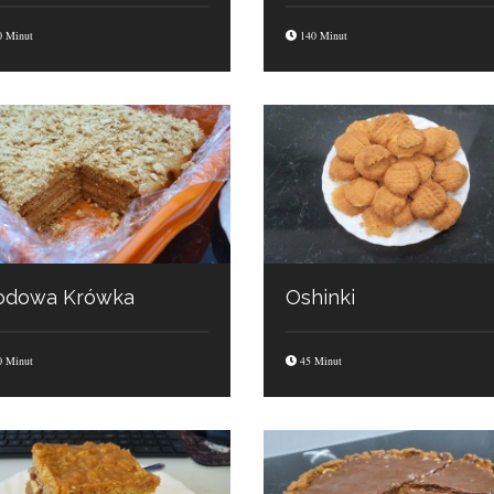
 Minut
140 Minut
odowa Krówka
Oshinki
 Minut
45 Minut