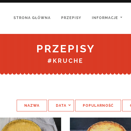
(CURRENT)
(CURRENT)
STRONA GŁÓWNA
PRZEPISY
INFORMACJE
PRZEPISY
#KRUCHE
NAZWA
DATA
POPULARNOŚĆ