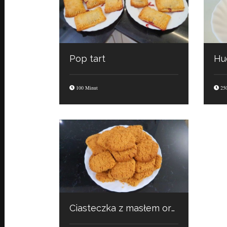
Pop tart
Hu
100 Minut
250
Ciasteczka z masłem orzechowym