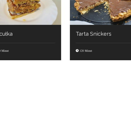
cułka
Tarta Snickers
 Minut
120 Minut