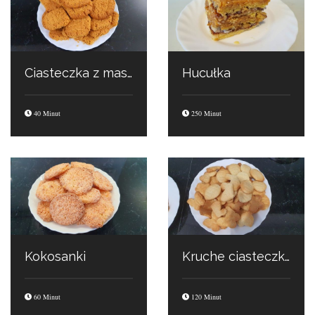
Ciasteczka z masłem orzechowym
Hucułka
40 Minut
250 Minut
Kokosanki
Kruche ciasteczka
60 Minut
120 Minut