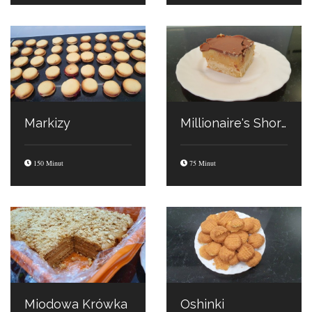
Markizy
Millionaire's Shortbread
150 Minut
75 Minut
Miodowa Krówka
Oshinki