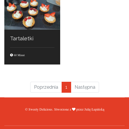
Tartaletki
60 Minut
Poprzednia
1
Następna
© Sweety Delicious. Stworzone z
przez Julię Łupińską