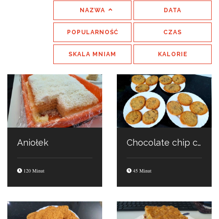
NAZWA
DATA
POPULARNOŚĆ
CZAS
SKALA MNIAM
KALORIE
Aniołek
Chocolate chip cookies
120 Minut
45 Minut