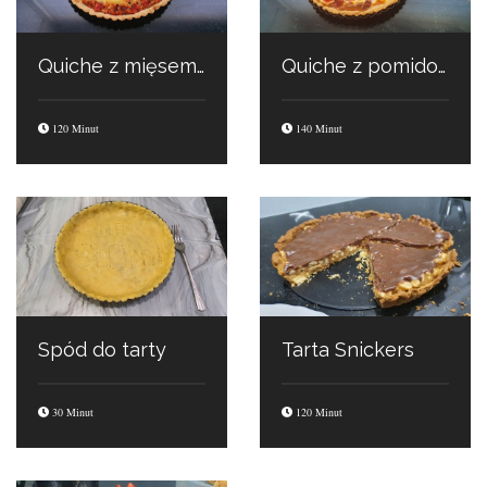
Quiche z mięsem mielonym
Quiche z pomidorami i boczkiem
120 Minut
140 Minut
Spód do tarty
Tarta Snickers
30 Minut
120 Minut