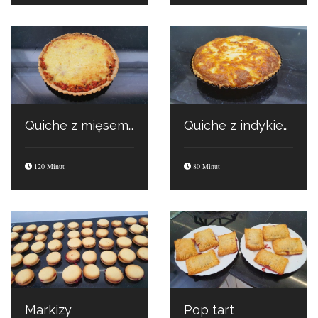
Quiche z mięsem mielonym
Quiche z indykiem
120 Minut
80 Minut
Markizy
Pop tart