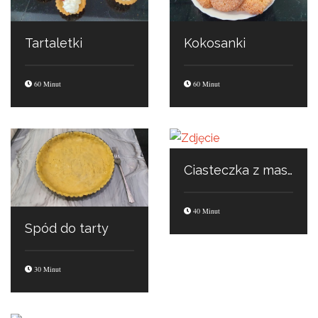
Tartaletki
Kokosanki
60 Minut
60 Minut
Ciasteczka z masłem orzechowym
40 Minut
Spód do tarty
30 Minut