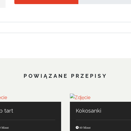
POWIĄZANE PRZEPISY
p tart
Kokosanki
 Minut
60 Minut