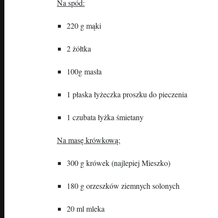
Na spód:
220 g mąki
2 żółtka
100g masła
1 płaska łyżeczka proszku do pieczenia
1 czubata łyżka śmietany
Na masę krówkową:
300 g krówek (najlepiej Mieszko)
180 g orzeszków ziemnych solonych
20 ml mleka