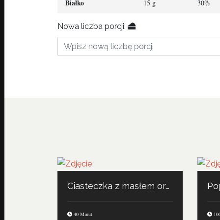
Białko
15 g
30%
Nowa liczba porcji:
Ciasteczka z masłem orzechowym
Po
40 Minut
100