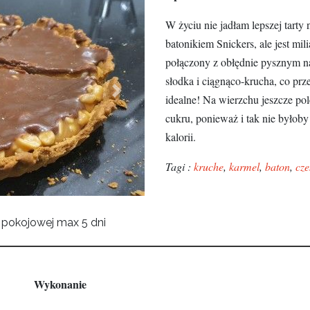
W życiu nie jadłam lepszej tarty 
batonikiem Snickers, ale jest mi
połączony z obłędnie pysznym na
słodka i ciągnąco-krucha, co prz
idealne! Na wierzchu jeszcze p
Next
cukru, ponieważ i tak nie byłoby
kalorii.
Tagi :
kruche
,
karmel
,
baton
,
cze
 pokojowej max 5 dni
Wykonanie