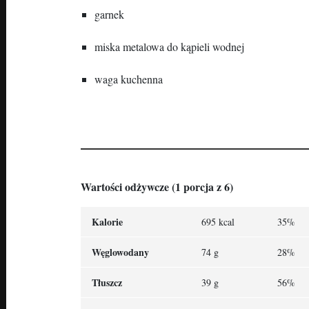
garnek
miska metalowa do kąpieli wodnej
waga kuchenna
Wartości odżywcze (1 porcja z 6)
Kalorie
695 kcal
35%
Węglowodany
74 g
28%
Tłuszcz
39 g
56%