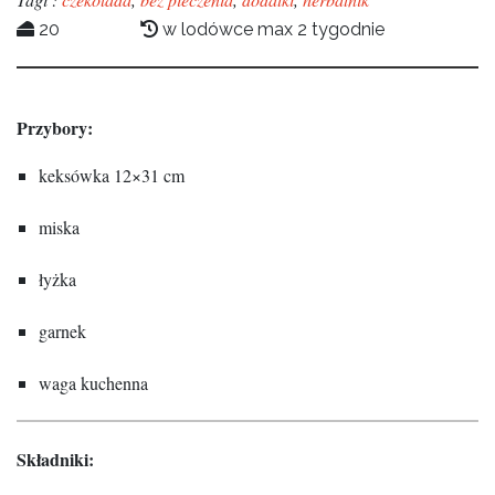
20
w lodówce max 2 tygodnie
Przybory:
keksówka 12×31 cm
miska
łyżka
garnek
waga kuchenna
Składniki: