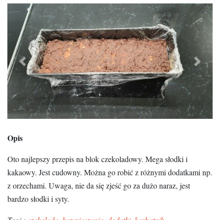
Previous
Next
Opis
Oto najlepszy przepis na blok czekoladowy. Mega słodki i
kakaowy. Jest cudowny. Można go robić z różnymi dodatkami np.
z orzechami. Uwaga, nie da się zjeść go za dużo naraz, jest
bardzo słodki i syty.
Tagi :
czekolada
,
bez pieczenia
,
dodatki
,
herbatnik