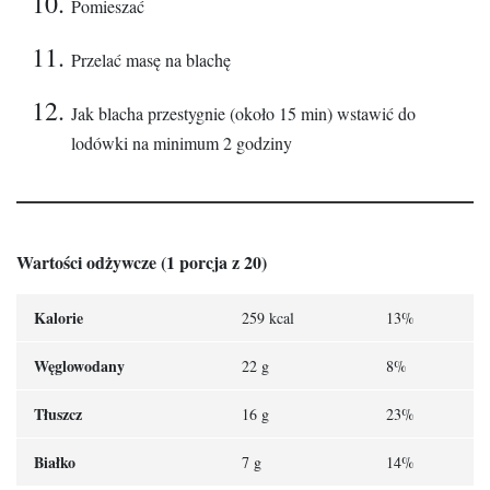
Pomieszać
Przelać masę na blachę
Jak blacha przestygnie (około 15 min) wstawić do
lodówki na minimum 2 godziny
Wartości odżywcze (1 porcja z 20)
Kalorie
259 kcal
13%
Węglowodany
22 g
8%
Tłuszcz
16 g
23%
Białko
7 g
14%