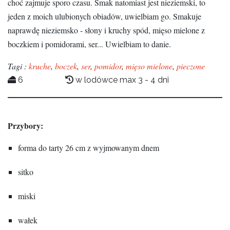
choć zajmuje sporo czasu. Smak natomiast jest nieziemski, to
jeden z moich ulubionych obiadów, uwielbiam go. Smakuje
naprawdę nieziemsko - słony i kruchy spód, mięso mielone z
boczkiem i pomidorami, ser... Uwielbiam to danie.
Tagi :
kruche
,
boczek
,
ser
,
pomidor
,
mięso mielone
,
pieczone
6
w lodówce max 3 - 4 dni
Przybory:
forma do tarty 26 cm z wyjmowanym dnem
sitko
miski
wałek