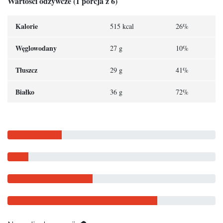
Wartości odżywcze (1 porcja z 6)
Kalorie
515 kcal
26%
Węglowodany
27 g
10%
Tłuszcz
29 g
41%
Białko
36 g
72%