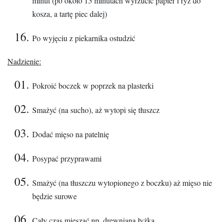
minut (po około 15 minutach wyrzucić papier i ryż do
kosza, a tartę piec dalej)
Po wyjęciu z piekarnika ostudzić
Nadzienie:
Pokroić boczek w poprzek na plasterki
Smażyć (na sucho), aż wytopi się tłuszcz
Dodać mięso na patelnię
Posypać przyprawami
Smażyć (na tłuszczu wytopionego z boczku) aż mięso nie
będzie surowe
Cały czas mieszać np. drewnianą łyżką