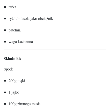
tarka
ryż lub fasola jako obciążnik
patelnia
waga kuchenna
Składniki:
Spód:
200g mąki
1 jajko
100g zimnego masła