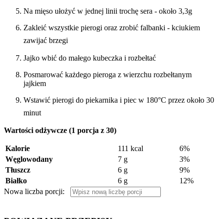
Na mięso ułożyć w jednej linii trochę sera - około 3,3g
Zakleić wszystkie pierogi oraz zrobić falbanki - kciukiem
zawijać brzegi
Jajko wbić do małego kubeczka i rozbełtać
Posmarować każdego pieroga z wierzchu rozbełtanym
jajkiem
Wstawić pierogi do piekarnika i piec w 180°C przez około 30
minut
Wartości odżywcze (1 porcja z 30)
Kalorie
111 kcal
6%
Węglowodany
7 g
3%
Tłuszcz
6 g
9%
Białko
6 g
12%
Nowa liczba porcji: