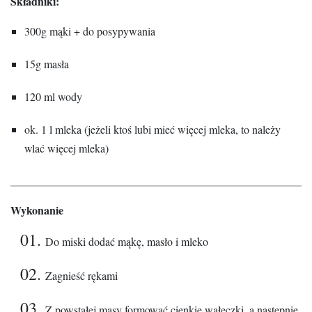
Składniki:
300g mąki + do posypywania
15g masła
120 ml wody
ok. 1 l mleka (jeżeli ktoś lubi mieć więcej mleka, to należy
wlać więcej mleka)
Wykonanie
Do miski dodać mąkę, masło i mleko
Zagnieść rękami
Z powstałej masy formować cienkie wałeczki, a następnie