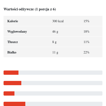
Wartości odżywcze (1 porcja z 6)
Kalorie
300 kcal
15%
Węglowodany
46 g
18%
Tłuszcz
8 g
11%
Białko
11 g
22%