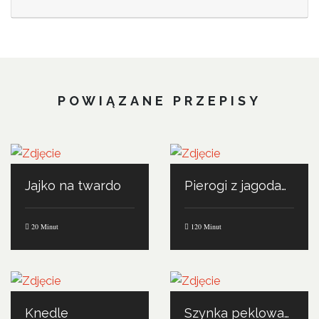
POWIĄZANE PRZEPISY
Jajko na twardo
Pierogi z jagodami
20 Minut
120 Minut
Knedle
Szynka peklowana