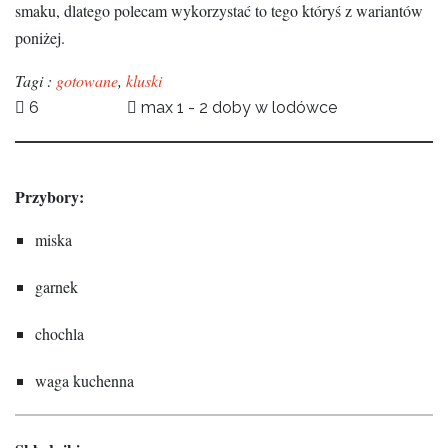
smaku, dlatego polecam wykorzystać to tego któryś z wariantów
poniżej.
Tagi :
gotowane
,
kluski
6
max 1 - 2 doby w lodówce
Przybory:
miska
garnek
chochla
waga kuchenna