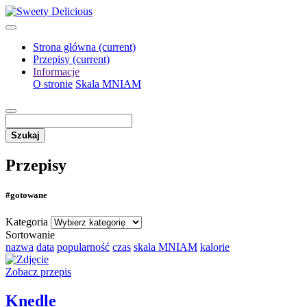
Strona główna
(current)
Przepisy
(current)
Informacje
O stronie
Skala MNIAM
Szukaj
Przepisy
#gotowane
Kategoria
Sortowanie
nazwa
data
popularność
czas
skala MNIAM
kalorie
Zobacz przepis
Knedle